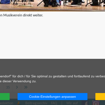
en Musikverein direkt weiter.
dorf" für dich / für Sie optimal zu gestalten und fortlaufend zu verb
e dieser Verwendung zu.
4
35
Cookie-Einstellungen anpassen
en
Benutzer
Wir bei Fa
Wir
edaktion
Beitragsarchiv
FAQ
|
Wir auf