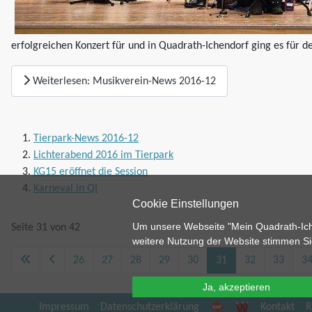
erfolgreichen Konzert für und in Quadrath-Ichendorf ging es für d
Weiterlesen: Musikverein-News 2016-12
Tierpark-News 2016-12
Lichterabend 2016 im Tierpark
KG15 eröffnet die Session
Karneval in QI
Cookie Einstellungen
Um unsere Webseite "Mein Quadrath-Ichen
Seite 31 von 42
weitere Nutzung der Website stimmen Si
26
27
28
29
30
31
32
33
3
Ja, akzeptieren
Gleis11
Wintermärch
Impressum
Datenschutzerklärung
Kontakt
R