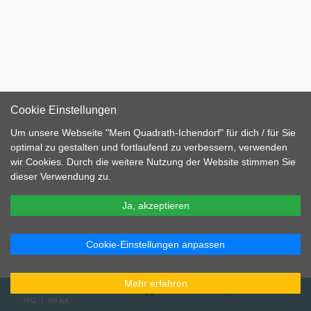
Cookie Einstellungen
Um unsere Webseite "Mein Quadrath-Ichendorf" für dich / für Sie
optimal zu gestalten und fortlaufend zu verbessern, verwenden
wir Cookies. Durch die weitere Nutzung der Website stimmen Sie
dieser Verwendung zu.
Ja, akzeptieren
Cookie-Einstellungen anpassen
Mehr erfahren
Gleis11
Wintermärchen
Benutzer
Impressum
Datenschutzerklärung
Kontakt
Redaktion
Beitragsarchiv
Wir bei Facebook
Wir bei Instagram
FAQ
|
Wir auf